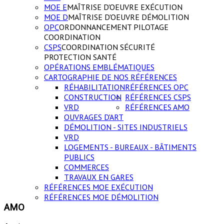
MOE E
MAÎTRISE D'OEUVRE EXÉCUTION
MOE D
MAÎTRISE D'OEUVRE DÉMOLITION
OPC
ORDONNANCEMENT PILOTAGE
COORDINATION
CSPS
COORDINATION SÉCURITÉ
PROTECTION SANTÉ
OPÉRATIONS EMBLÉMATIQUES
CARTOGRAPHIE DE NOS RÉFÉRENCES
RÉHABILITATION
RÉFÉRENCES OPC
CONSTRUCTION
RÉFÉRENCES CSPS
VRD
RÉFÉRENCES AMO
OUVRAGES D'ART
DÉMOLITION - SITES INDUSTRIELS
VRD
LOGEMENTS - BUREAUX - BÂTIMENTS
PUBLICS
COMMERCES
TRAVAUX EN GARES
RÉFÉRENCES MOE EXÉCUTION
RÉFÉRENCES MOE DÉMOLITION
AMO