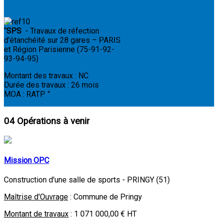
“
SPS
- Travaux de réfection
d’étanchéité sur 28 gares – PARIS
et Région Parisienne (75-91-92-
93-94-95)
Montant des travaux : NC
Durée des travaux : 26 mois
MOA : RATP
”
04
Opérations à venir
Mission OPC
Construction d'une salle de sports - PRINGY (51)
Maîtrise d'Ouvrage
: Commune de Pringy
Montant de travaux
: 1 071 000,00 € HT