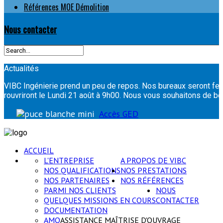
Références MOE Démolition
Nous contacter
Actualités
VIBC Ingénierie prend un peu de repos. Nos bureaux seront fer
rouvriront le Lundi 21 août à 9h00. Nous vous souhaitons de
Accès GED
ACCUEIL
L'ENTREPRISE
A PROPOS DE VIBC
NOS QUALIFICATIONS
NOS PRESTATIONS
NOS PARTENAIRES
NOS RÉFÉRENCES
PARMI NOS CLIENTS
NOUS
QUELQUES MISSIONS EN COURS
CONTACTER
DOCUMENTATION
AMO
ASSISTANCE MAÎTRISE D'OUVRAGE